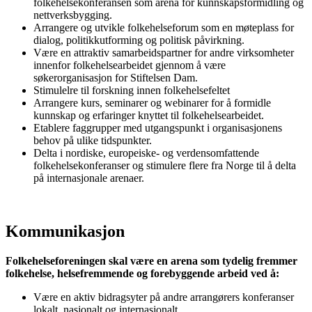
folkehelsekonferansen som arena for kunnskapsformidling og
nettverksbygging.
Arrangere og utvikle folkehelseforum som en møteplass for
dialog, politikkutforming og politisk påvirkning.
Være en attraktiv samarbeidspartner for andre virksomheter
innenfor folkehelsearbeidet gjennom å være
søkerorganisasjon for Stiftelsen Dam.
Stimulelre til forskning innen folkehelsefeltet
Arrangere kurs, seminarer og webinarer for å formidle
kunnskap og erfaringer knyttet til folkehelsearbeidet.
Etablere faggrupper med utgangspunkt i organisasjonens
behov på ulike tidspunkter.
Delta i nordiske, europeiske- og verdensomfattende
folkehelsekonferanser og stimulere flere fra Norge til å delta
på internasjonale arenaer.
Kommunikasjon
Folkehelseforeningen skal være en arena som tydelig fremmer
folkehelse, helsefremmende og
forebyggende arbeid ved å:
Være en aktiv bidragsyter på andre arrangørers konferanser
lokalt, nasjonalt og internasjonalt.