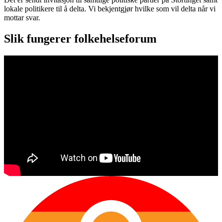
lokale politikere til å delta. Vi bekjentgjør hvilke som vil delta når vi
mottar svar.
Slik fungerer folkehelseforum