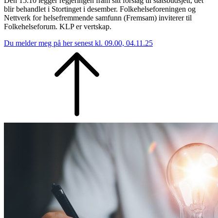
Den 15.10 legger regjeringen fram sitt forslag til statsbudsjett, det
blir behandlet i Stortinget i desember. Folkehelseforeningen og
Nettverk for helsefremmende samfunn (Fremsam) inviterer til
Folkehelseforum. KLP er vertskap.
Du melder meg på her senest kl. 09.00, 04.11.25