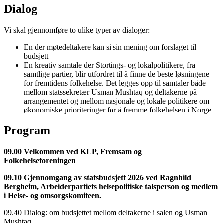
Dialog
Vi skal gjennomføre to ulike typer av dialoger:
En der møtedeltakere kan si sin mening om forslaget til
budsjett
En kreativ samtale der Stortings- og lokalpolitikere, fra
samtlige partier, blir utfordret til å finne de beste løsningene
for fremtidens folkehelse. Det legges opp til samtaler både
mellom statssekretær Usman Mushtaq og deltakerne på
arrangementet og mellom nasjonale og lokale politikere om
økonomiske prioriteringer for å fremme folkehelsen i Norge.
Program
09.00 Velkommen ved KLP, Fremsam og
Folkehelseforeningen
09.10 Gjennomgang av statsbudsjett 2026 ved Ragnhild
Bergheim, Arbeiderpartiets helsepolitiske talsperson og medlem
i Helse- og omsorgskomiteen.
09.40 Dialog: om budsjettet mellom deltakerne i salen og Usman
Mushtaq