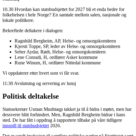
10.30 Hvordan kan statsbudsjettet for 2027 bli et enda bedre for
folkehelsen i hele Norge? En samtale mellom salen, nasjonale og
lokale politikere.
Bekreftede deltakere i dialogen:
Ragnhild Bergheim, AP, Helse- og omsorgskomiteen
Kjersti Toppe, SP, leder av Helse- og omsorgskomiteen
Seher Aydar, Rødt, Helse- og omsorgskomiteen
Lene Conradi, H, ordfører Asker kommune
Rune Winum, H, ordfører Nittedal kommune
Vi oppdaterer etter hvert som vi får svar.
11:30 Avslutning og servering av lunsj
Politisk deltakelse
Statssekretær Usman Mushtaqp takket ja til å bidra i møtet, men har
dessverre blitt forhindret. Men, Ragnhild Bergheim bidrar i hans
sted. De har fått i oppdrag å rapportere tilbake på våre tidligere
innspill til statsbudsjettet
2026.
Det er sendt invitasjon til samtlige politiske partier på Stortinget samt