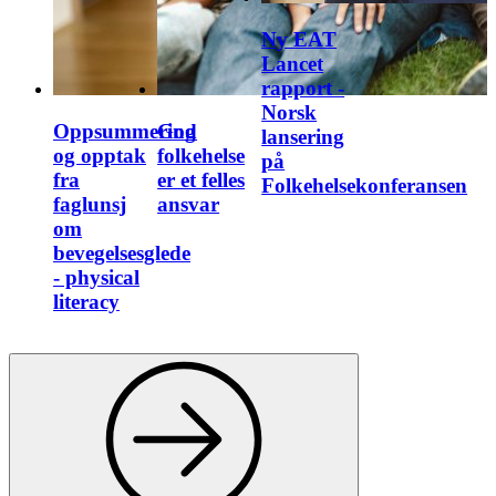
Ny EAT
Lancet
rapport -
Norsk
Oppsummering
God
lansering
og opptak
folkehelse
på
fra
er et felles
Folkehelsekonferansen
faglunsj
ansvar
om
bevegelsesglede
- physical
literacy