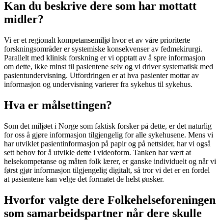
Kan du beskrive dere som har mottatt
midler?
Vi er et regionalt kompetansemiljø hvor et av våre prioriterte
forskningsområder er systemiske konsekvenser av fedmekirurgi.
Parallelt med klinisk forskning er vi opptatt av å spre informasjon
om dette, ikke minst til pasientene selv og vi driver systematisk med
pasientundervisning. Utfordringen er at hva pasienter mottar av
informasjon og undervisning varierer fra sykehus til sykehus.
Hva er målsettingen?
Som det miljøet i Norge som faktisk forsker på dette, er det naturlig
for oss å gjøre informasjon tilgjengelig for alle sykehusene. Mens vi
har utviklet pasientinformasjon på papir og på nettsider, har vi også
sett behov for å utvikle dette i videoform. Tanken har vært at
helsekompetanse og måten folk lærer, er ganske individuelt og når vi
først gjør informasjon tilgjengelig digitalt, så tror vi det er en fordel
at pasientene kan velge det formatet de helst ønsker.
Hvorfor valgte dere Folkehelseforeningen
som samarbeidspartner når dere skulle