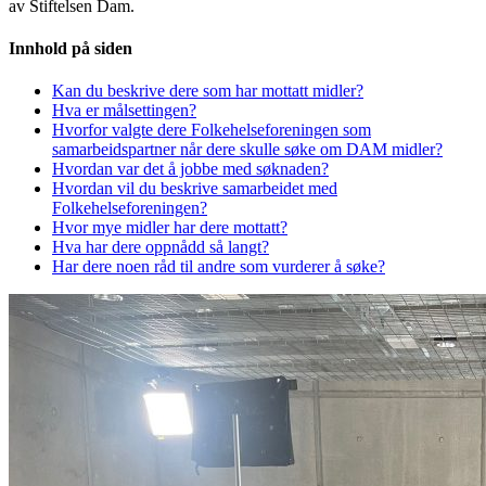
av Stiftelsen Dam.
Innhold på siden
Kan du beskrive dere som har mottatt midler?
Hva er målsettingen?
Hvorfor valgte dere Folkehelseforeningen som
samarbeidspartner når dere skulle søke om DAM midler?
Hvordan var det å jobbe med søknaden?
Hvordan vil du beskrive samarbeidet med
Folkehelseforeningen?
Hvor mye midler har dere mottatt?
Hva har dere oppnådd så langt?
Har dere noen råd til andre som vurderer å søke?