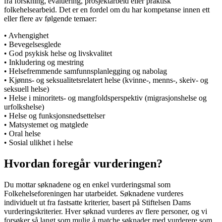
fra forskning, evaluering, prosjektarbeid eller praktisk
folkehelsearbeid. Det er en fordel om du har kompetanse innen ett
eller flere av følgende temaer:
• Avhengighet
• Bevegelsesglede
• God psykisk helse og livskvalitet
• Inkludering og mestring
• Helsefremmende samfunnsplanlegging og nabolag
• Kjønns- og seksualitetsrelatert helse (kvinne-, menns-, skeiv- og
seksuell helse)
• Helse i minoritets- og mangfoldsperspektiv (migrasjonshelse og
urfolkshelse)
• Helse og funksjonsnedsettelser
• Matsystemet og matglede
• Oral helse
• Sosial ulikhet i helse
Hvordan foregår vurderingen?
Du mottar søknadene og en enkel vurderingsmal som
Folkehelseforeningen har utarbeidet. Søknadene vurderes
individuelt ut fra fastsatte kriterier, basert på Stiftelsen Dams
vurderingskriterier. Hver søknad vurderes av flere personer, og vi
forsøker så langt som mulig å matche søknader med vurderere som