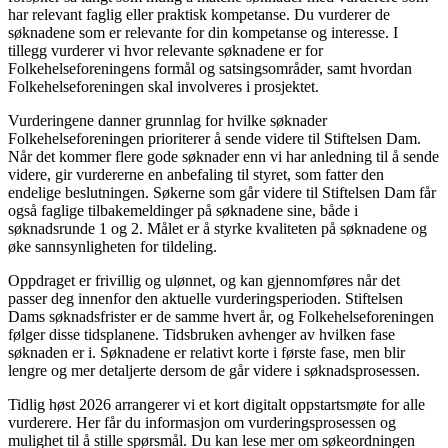
har relevant faglig eller praktisk kompetanse. Du vurderer de
søknadene som er relevante for din kompetanse og interesse. I
tillegg vurderer vi hvor relevante søknadene er for
Folkehelseforeningens formål og satsingsområder, samt hvordan
Folkehelseforeningen skal involveres i prosjektet.
Vurderingene danner grunnlag for hvilke søknader
Folkehelseforeningen prioriterer å sende videre til Stiftelsen Dam.
Når det kommer flere gode søknader enn vi har anledning til å sende
videre, gir vurdererne en anbefaling til styret, som fatter den
endelige beslutningen. Søkerne som går videre til Stiftelsen Dam får
også faglige tilbakemeldinger på søknadene sine, både i
søknadsrunde 1 og 2. Målet er å styrke kvaliteten på søknadene og
øke sannsynligheten for tildeling.
Oppdraget er frivillig og ulønnet, og kan gjennomføres når det
passer deg innenfor den aktuelle vurderingsperioden. Stiftelsen
Dams søknadsfrister er de samme hvert år, og Folkehelseforeningen
følger disse tidsplanene. Tidsbruken avhenger av hvilken fase
søknaden er i. Søknadene er relativt korte i første fase, men blir
lengre og mer detaljerte dersom de går videre i søknadsprosessen.
Tidlig høst 2026 arrangerer vi et kort digitalt oppstartsmøte for alle
vurderere. Her får du informasjon om vurderingsprosessen og
mulighet til å stille spørsmål. Du kan lese mer om søkeordningen