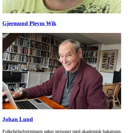
Gjermund Pleym Wik
Johan Lund
Folkehelseforeningen søker personer med akademisk bakgrunn,